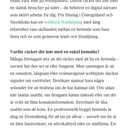
redan varit inne på webbplatsen. Därför räcker det inte med
en statisk broschyr på nätet – du behöver en digital närvaro
som aktivt arbetar för dig. För företag i Östergötland och
Stockholm kan en
webbyrå Norrköping
med lång
erfarenhet vara skillnaden mellan en hemsida som bara
finns och en som genererar leads och försäljning.
Varför räcker det inte med en enkel hemsida?
Många företagare tror att det räcker med att ha en hemsida –
oavsett hur den ser ut eller fungerar. Men sanningen är att
en omodern, långsam eller svårnavigerad webbplats skickar
signaler om oseriöshet. Besökare stannar bara några
sekunder för att bedöma om de har hamnat rätt. Om sidan
inte laddar snabbt, om designen känns daterad eller om det
är svårt att hitta kontaktinformation, försvinner de lika
snabbt som de kom. En professionellt byggd hemsida är
idag en förutsättning för att tas på allvar – oavsett om du är
en liten hantverkare, en advokatbyrå eller en städfirma. En