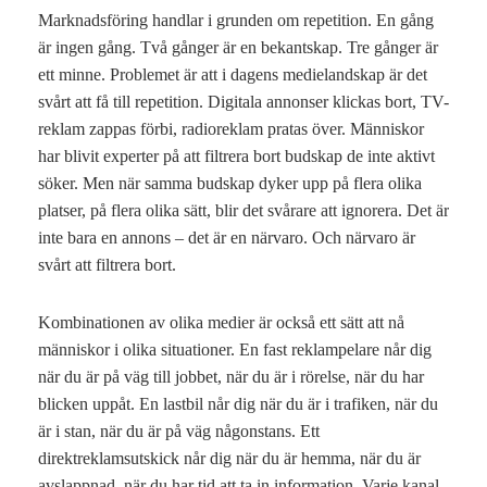
Marknadsföring handlar i grunden om repetition. En gång
är ingen gång. Två gånger är en bekantskap. Tre gånger är
ett minne. Problemet är att i dagens medielandskap är det
svårt att få till repetition. Digitala annonser klickas bort, TV-
reklam zappas förbi, radioreklam pratas över. Människor
har blivit experter på att filtrera bort budskap de inte aktivt
söker. Men när samma budskap dyker upp på flera olika
platser, på flera olika sätt, blir det svårare att ignorera. Det är
inte bara en annons – det är en närvaro. Och närvaro är
svårt att filtrera bort.
Kombinationen av olika medier är också ett sätt att nå
människor i olika situationer. En fast reklampelare når dig
när du är på väg till jobbet, när du är i rörelse, när du har
blicken uppåt. En lastbil når dig när du är i trafiken, när du
är i stan, när du är på väg någonstans. Ett
direktreklamsutskick når dig när du är hemma, när du är
avslappnad, när du har tid att ta in information. Varje kanal