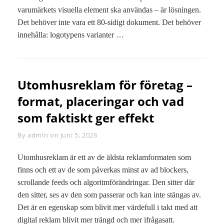
varumärkets visuella element ska användas – är lösningen.
Det behöver inte vara ett 80-sidigt dokument. Det behöver
innehålla: logotypens varianter …
Utomhusreklam för företag –
format, placeringar och vad
som faktiskt ger effekt
By
Byline
admin
on
juni 5, 2026
Utomhusreklam är ett av de äldsta reklamformaten som
finns och ett av de som påverkas minst av ad blockers,
scrollande feeds och algoritmförändringar. Den sitter där
den sitter, ses av den som passerar och kan inte stängas av.
Det är en egenskap som blivit mer värdefull i takt med att
digital reklam blivit mer trängd och mer ifrågasatt.