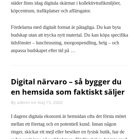
städer finns idag digitala skärmar i kollektivtrafikmiljöer,
köpcentrum, trafikplatser och affärsgator.
Fördelarna med digitalt format är påtagliga. Du kan byta
budskap utan att trycka nytt material. Du kan köpa specifika
tidsfönster – lunchrusning, morgonpendling, helg – och
anpassa budskapet efter tid på …
Digital närvaro – så bygger du
en hemsida som faktiskt säljer
By
Byline
admin
on
maj 15, 2026
I dagens digitala ekonomi är hemsidan ofta det första mötet
mellan ett företag och en potentiell kund. Innan någon
ringer, skickar ett mejl eller besöker en fysisk butik, har de