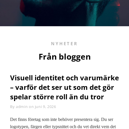
NYHETER
Från bloggen
Visuell identitet och varumärke
– varför det ser ut som det gör
spelar större roll än du tror
By
Byline
admin
on
juni 9, 2026
Det finns företag som inte behöver presentera sig. Du ser
logotypen, färgen eller typsnittet och du vet direkt vem det