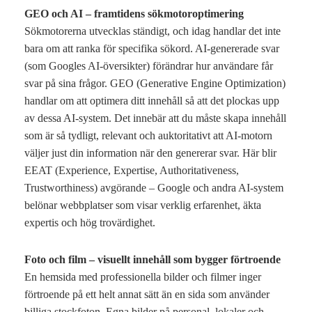
GEO och AI – framtidens sökmotoroptimering
Sökmotorerna utvecklas ständigt, och idag handlar det inte
bara om att ranka för specifika sökord. AI-genererade svar
(som Googles AI-översikter) förändrar hur användare får
svar på sina frågor. GEO (Generative Engine Optimization)
handlar om att optimera ditt innehåll så att det plockas upp
av dessa AI-system. Det innebär att du måste skapa innehåll
som är så tydligt, relevant och auktoritativt att AI-motorn
väljer just din information när den genererar svar. Här blir
EEAT (Experience, Expertise, Authoritativeness,
Trustworthiness) avgörande – Google och andra AI-system
belönar webbplatser som visar verklig erfarenhet, äkta
expertis och hög trovärdighet.
Foto och film – visuellt innehåll som bygger förtroende
En hemsida med professionella bilder och filmer inger
förtroende på ett helt annat sätt än en sida som använder
billiga stockfoton. Egna bilder på personal, lokaler och