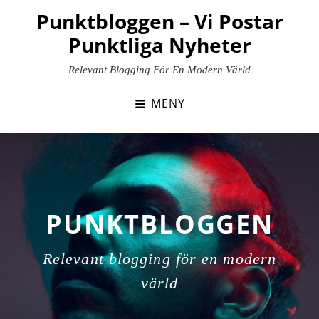
Hoppa
Punktbloggen – Vi Postar
till
Punktliga Nyheter
innehåll
Relevant Blogging För En Modern Värld
MENY
PUNKTBLOGGEN
Relevant blogging för en modern
värld