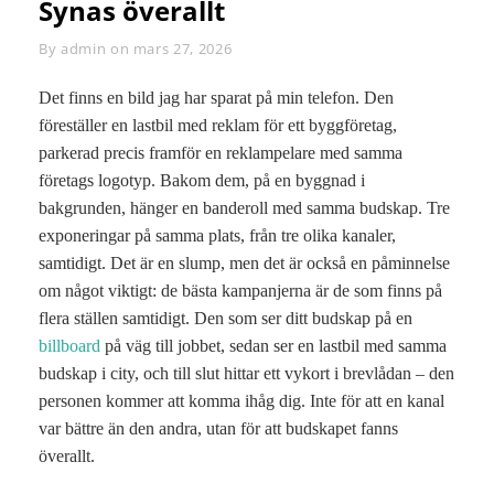
Synas överallt
By
Byline
admin
on
mars 27, 2026
Det finns en bild jag har sparat på min telefon. Den
föreställer en lastbil med reklam för ett byggföretag,
parkerad precis framför en reklampelare med samma
företags logotyp. Bakom dem, på en byggnad i
bakgrunden, hänger en banderoll med samma budskap. Tre
exponeringar på samma plats, från tre olika kanaler,
samtidigt. Det är en slump, men det är också en påminnelse
om något viktigt: de bästa kampanjerna är de som finns på
flera ställen samtidigt. Den som ser ditt budskap på en
billboard
på väg till jobbet, sedan ser en lastbil med samma
budskap i city, och till slut hittar ett vykort i brevlådan – den
personen kommer att komma ihåg dig. Inte för att en kanal
var bättre än den andra, utan för att budskapet fanns
överallt.