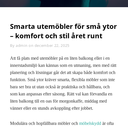
Smarta utemöbler för små ytor
– komfort och stil året runt
By
Byline
admin
on
december 22, 2025
Att få plats med utemöbler på en liten balkong eller i en
innerstadsmiljö kan kännas som en utmaning, men med rätt
planering och lösningar går det att skapa både komfort och
funktion. Små ytor kräver smarta, flexibla möbler som inte
bara ser bra ut utan också är praktiska och hållbara, och
som kan anpassas efter säsong. Rätt val kan förvandla en
liten balkong till en oas för morgonkaffe, middag med
vänner eller en stunds avkoppling efter jobbet.
Modulära och hopfällbara möbler och
möbelskydd
är ofta