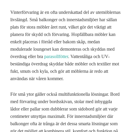
Vinterförvaring är en ofta underskattad del av utemöblernas
livslängd. Små balkonger och innerstadsmiljöer har sällan
plats för stora möbler året runt, vilket gör det viktigt att
planera för skydd och förvaring. Hopfällbara möbler kan
enkelt placeras i förråd eller bakom skåp, medan
modulerade loungeset kan demonteras och skyddas med
överdrag eller bra
parasollfötter
. Vattentåliga och UV-
beständiga överdrag skyddar både möbler och textilier mot
fukt, smuts och kyla, och gör att möblerna är redo att
användas när våren kommer.
För små ytor gäller också multifunktionella lösningar. Bord
med förvaring under bordsskivan, stolar med inbyggda
lådor eller pallar som dubblerar som sidobord gör att varje
centimeter utnyttjas maximalt. För innerstadsmiljöer där
balkonger ofta är trånga är det dessa smarta lösningar som
gör det möjligt att kombinera stil, komfort och funktion på