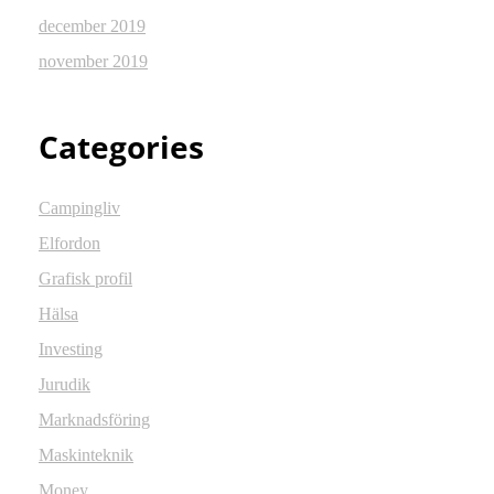
december 2019
november 2019
Categories
Campingliv
Elfordon
Grafisk profil
Hälsa
Investing
Jurudik
Marknadsföring
Maskinteknik
Money