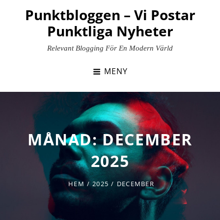
Hoppa
Punktbloggen – Vi Postar
till
Punktliga Nyheter
innehåll
Relevant Blogging För En Modern Värld
MENY
MÅNAD:
DECEMBER
2025
HEM
/
2025
/
DECEMBER