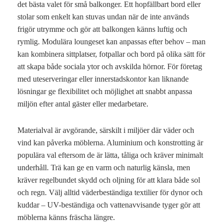
det bästa valet för små balkonger. Ett hopfällbart bord eller
stolar som enkelt kan stuvas undan när de inte används
frigör utrymme och gör att balkongen känns luftig och
rymlig. Modulära loungeset kan anpassas efter behov – man
kan kombinera sittplatser, fotpallar och bord på olika sätt för
att skapa både sociala ytor och avskilda hörnor. För företag
med uteserveringar eller innerstadskontor kan liknande
lösningar ge flexibilitet och möjlighet att snabbt anpassa
miljön efter antal gäster eller medarbetare.
Materialval är avgörande, särskilt i miljöer där väder och
vind kan påverka möblerna. Aluminium och konstrotting är
populära val eftersom de är lätta, tåliga och kräver minimalt
underhåll. Trä kan ge en varm och naturlig känsla, men
kräver regelbundet skydd och oljning för att klara både sol
och regn. Välj alltid väderbeständiga textilier för dynor och
kuddar – UV-beständiga och vattenavvisande tyger gör att
möblerna känns fräscha längre.