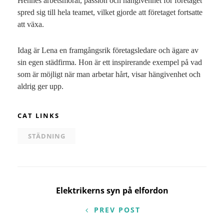
Hennes arbetsmoral, passion och hängivenhet för företaget
spred sig till hela teamet, vilket gjorde att företaget fortsatte
att växa.
Idag är Lena en framgångsrik företagsledare och ägare av
sin egen städfirma. Hon är ett inspirerande exempel på vad
som är möjligt när man arbetar hårt, visar hängivenhet och
aldrig ger upp.
CAT LINKS
STÄDNING
Inläggsnavigering
Elektrikerns syn på elfordon
PREV POST