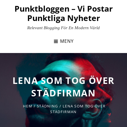
Hoppa
Punktbloggen – Vi Postar
till
Punktliga Nyheter
innehåll
Relevant Blogging För En Modern Värld
MENY
LENA SOM TOG ÖVER
STÄDFIRMAN
HEM
/
STÄDNING
/
LENA SOM TOG ÖVER
STÄDFIRMAN