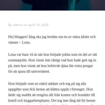
By
Byline
admin
on
april 19, 2023
Hej bloggen! Idag ska jag berätta om en av mina idoler och
vänner – Lena.
Lena var bara 16 år när hon började jobba som en del av sitt
sommarjobb. Hon visste inte riktigt vad hon hade gett sig in
på, men hon visste att hon behövde tjäna lite extra pengar
för att spara till universitetet.
Hon började som en enkel städare och tog på sig alla
uppgifter som fick henne att klättra uppåt i företaget. Hon
lärde sig snabbt att rengöra allt från kontor och bostäder till
hotell och byggarbetsplatser. Det tog inte lång tid för henne