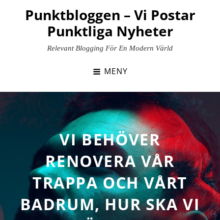
Hoppa
Punktbloggen – Vi Postar
till
Punktliga Nyheter
innehåll
Relevant Blogging För En Modern Värld
MENY
VI BEHÖVER
RENOVERA VÅR
TRAPPA OCH VÅRT
BADRUM, HUR SKA VI