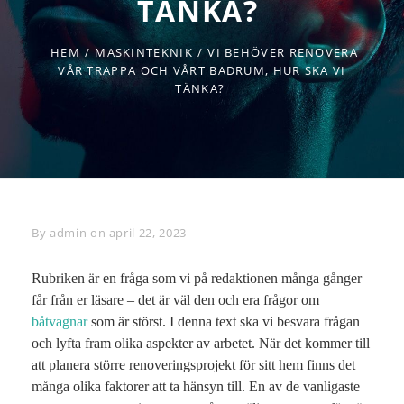
TÄNKA?
HEM
/
MASKINTEKNIK
/
VI BEHÖVER RENOVERA
VÅR TRAPPA OCH VÅRT BADRUM, HUR SKA VI
TÄNKA?
By
Byline
admin
on
april 22, 2023
Rubriken är en fråga som vi på redaktionen många gånger
får från er läsare – det är väl den och era frågor om
båtvagnar
som är störst. I denna text ska vi besvara frågan
och lyfta fram olika aspekter av arbetet. När det kommer till
att planera större renoveringsprojekt för sitt hem finns det
många olika faktorer att ta hänsyn till. En av de vanligaste