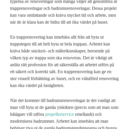
typerna av renoveringar som många väljer att genomföra är
trapprenoveringar och badrumsrenoveringar. Dessa projekt
kan vara omfattande och kräva mycket tid och arbete, men
när de är klara kan de bidra till att öka värdet på huset.
En trapprenovering kan innebära allt från att byta ut
trappstegen till att helt byta ut hela trappan. Arbetet kan
kräva både snickeri- och målerikunskaper, beroende på
vilken typ av trappa som ska renoveras. Det är viktigt att
anlita rätt profession för att säkerställa att arbetet utförs på
ett säkert och korrekt sätt. En trapprenovering kan ge en
stor visuell förbättring av huset, och en välutförd renovering
kan öka värdet på fastigheten.
När det kommer till badrumsrenoveringar är det vanligt att
man vill byta ut de gamla ytskikten (precis som att man som
båtägare vill utföra
propellerservice
emellanåt) och
modernisera badrummet. Arbetet kan innebära att man
behöver riva ut de gamla badrumsinredningarna och bygga