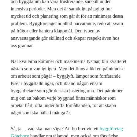
och byggdamm kan vara frustrerande, särskilt under
intensiva perioder. Men det är samtidigt påtagligt hur
mycket tid och planering som går åt för att minimera dessa
problem. Byggföretaget är alltid närvarande, redo att svara
på frågor eller hantera klagomål. Den typen av
ansvarstagande gör skillnad och skapar respekt även hos
oss grannar.
När kvällarna kommer och maskinerna tystnar, blir kvarteret
nästan som vanligt igen. Men det finns alltid en påminnelse
om arbetet som pågår – bygglyft, lampor som fortfarande
lyser i byggställningar, och ibland någon ensam
byggarbetare som gör de sista justeringarna. Det påminner
mig om att bakom varje byggnad finns människor som
arbetar hårt, ofta under tuffa förhållanden, för att skapa
något som ska hålla i många år.
Så, ja… vad ska man säga? Att bo bredvid ett
byggföretag
Göteborg
handlar om tålamod, men också om förståelse.