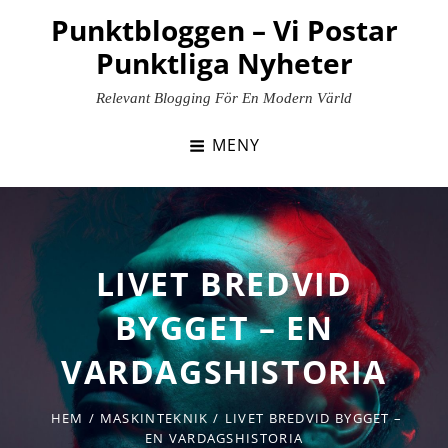
Hoppa
Punktbloggen – Vi Postar
till
Punktliga Nyheter
innehåll
Relevant Blogging För En Modern Värld
MENY
LIVET BREDVID
BYGGET – EN
VARDAGSHISTORIA
HEM
/
MASKINTEKNIK
/
LIVET BREDVID BYGGET –
EN VARDAGSHISTORIA