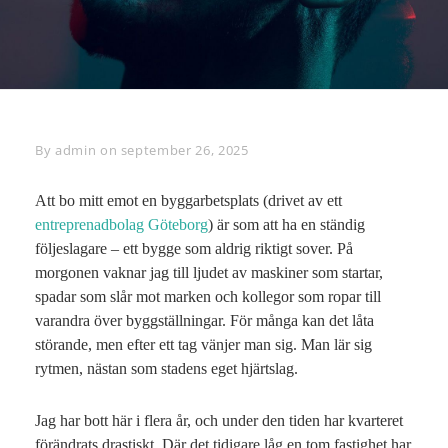
By
Byline
admin
on
september 26, 2025
Att bo mitt emot en byggarbetsplats (drivet av ett
entreprenadbolag Göteborg
) är som att ha en ständig
följeslagare – ett bygge som aldrig riktigt sover. På
morgonen vaknar jag till ljudet av maskiner som startar,
spadar som slår mot marken och kollegor som ropar till
varandra över byggställningar. För många kan det låta
störande, men efter ett tag vänjer man sig. Man lär sig
rytmen, nästan som stadens eget hjärtslag.
Jag har bott här i flera år, och under den tiden har kvarteret
förändrats drastiskt. Där det tidigare låg en tom fastighet har