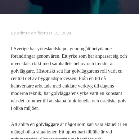
By
Byline
admin
on
februari 23, 2024
I Sverige har yrkeslandskapet genomgått betydande
förändringar genom åren. Ett yrke som har anpassat sig och
utvecklats i takt med samhällets behov och trender är
golvläggare. Historiskt sett har golvläggarens roll varit en
central del av byggnadsprocessen. Från en tid då
hantverkare arbetade med enklare verktyg till dagens
moderna teknik, har golvläggarens yrke varit en konstant
när det kommer till att skapa funktionella och estetiska golv
i olika miljöer.
Att anlita en golvläggare är något som kan vara aktuellt i en
mängd olika situationer. Ett uppenbart tillfälle är vid