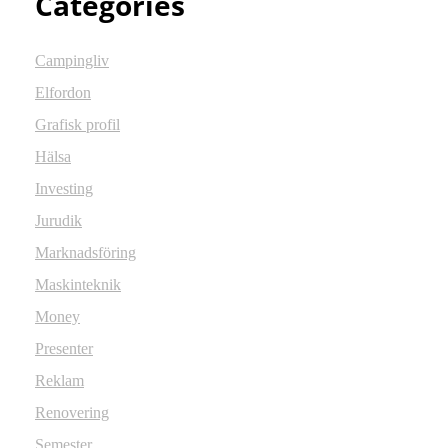
Categories
Campingliv
Elfordon
Grafisk profil
Hälsa
Investing
Jurudik
Marknadsföring
Maskinteknik
Money
Presenter
Reklam
Renovering
Semester