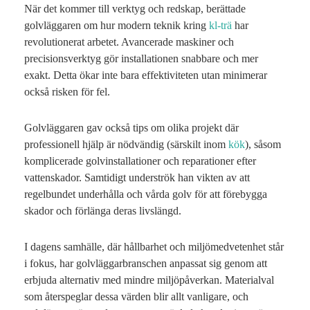
När det kommer till verktyg och redskap, berättade
golvläggaren om hur modern teknik kring
kl-trä
har
revolutionerat arbetet. Avancerade maskiner och
precisionsverktyg gör installationen snabbare och mer
exakt. Detta ökar inte bara effektiviteten utan minimerar
också risken för fel.
Golvläggaren gav också tips om olika projekt där
professionell hjälp är nödvändig (särskilt inom
kök
), såsom
komplicerade golvinstallationer och reparationer efter
vattenskador. Samtidigt underströk han vikten av att
regelbundet underhålla och vårda golv för att förebygga
skador och förlänga deras livslängd.
I dagens samhälle, där hållbarhet och miljömedvetenhet står
i fokus, har golvläggarbranschen anpassat sig genom att
erbjuda alternativ med mindre miljöpåverkan. Materialval
som återspeglar dessa värden blir allt vanligare, och