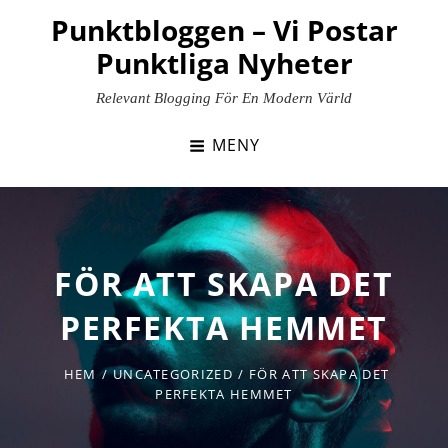
Hoppa
Punktbloggen – Vi Postar
till
Punktliga Nyheter
innehåll
Relevant Blogging För En Modern Värld
MENY
FÖR ATT SKAPA DET
PERFEKTA HEMMET
HEM
/
UNCATEGORIZED
/
FÖR ATT SKAPA DET
PERFEKTA HEMMET