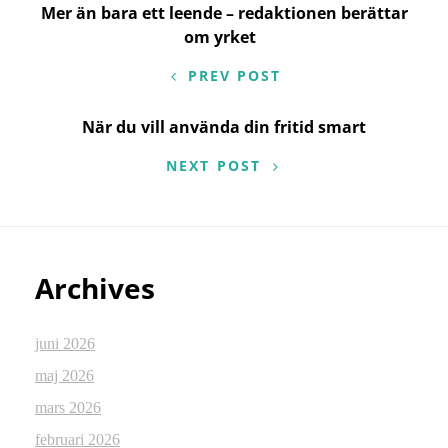
Inläggsnavigering
Mer än bara ett leende – redaktionen berättar
om yrket
PREV POST
När du vill använda din fritid smart
NEXT POST
Archives
juni 2026
maj 2026
mars 2026
februari 2026