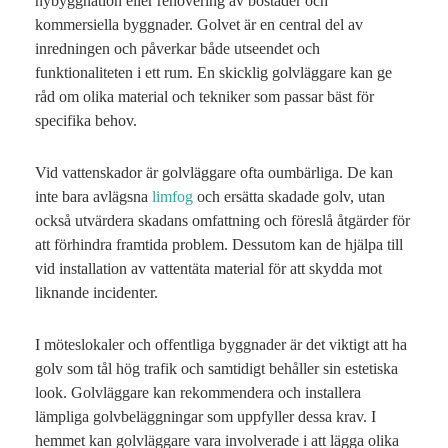
nybyggnation eller renovering av bostäder och
kommersiella byggnader. Golvet är en central del av
inredningen och påverkar både utseendet och
funktionaliteten i ett rum. En skicklig golvläggare kan ge
råd om olika material och tekniker som passar bäst för
specifika behov.
Vid vattenskador är golvläggare ofta oumbärliga. De kan
inte bara avlägsna
limfog
och ersätta skadade golv, utan
också utvärdera skadans omfattning och föreslå åtgärder för
att förhindra framtida problem. Dessutom kan de hjälpa till
vid installation av vattentäta material för att skydda mot
liknande incidenter.
I möteslokaler och offentliga byggnader är det viktigt att ha
golv som tål hög trafik och samtidigt behåller sin estetiska
look. Golvläggare kan rekommendera och installera
lämpliga golvbeläggningar som uppfyller dessa krav. I
hemmet kan golvläggare vara involverade i att lägga olika